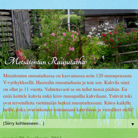
Metsätontun ruusutarhassa on kasvamassa noin 120 ruusupensasta
V-vyöhykkeellä. Haaveilin ruusutarhasta ja tein sen. Kahvila siinä
on ollut jo 11 vuotta. Valitettavasti se on tullut tiensä päähän. En
enää keittele kahvia enkä leivo ruusupullia kahvilaani. Ystävät toki
ovat tervetulleita viettämään hetkeä ruusutarhassani. Kiitos kaikille
heille, jotka ovat tukeneet toimintaani kahvilassa ja vierailleet siellä!
▼
torstai 30. kesäkuuta 2011