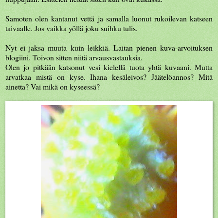
Samoten olen kantanut vettä ja samalla luonut rukoilevan katseen
taivaalle. Jos vaikka yöllä joku suihku tulis.
Nyt ei jaksa muuta kuin leikkiä. Laitan pienen kuva-arvoituksen
blogiini. Toivon sitten niitä arvausvastauksia.
Olen jo pitkään katsonut vesi kielellä tuota yhtä kuvaani. Mutta
arvatkaa mistä on kyse. Ihana kesäleivos? Jäätelöannos? Mitä
ainetta? Vai mikä on kyseessä?