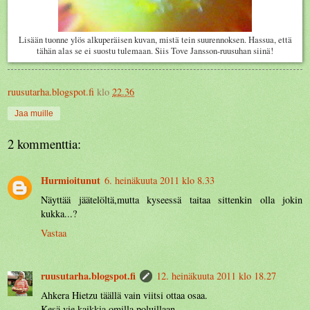
Lisään tuonne ylös alkuperäisen kuvan, mistä tein suurennoksen. Hassua, että
tähän alas se ei suostu tulemaan. Siis Tove Jansson-ruusuhan siinä!
ruusutarha.blogspot.fi
klo
22.36
Jaa muille
2 kommenttia:
Hurmioitunut
6. heinäkuuta 2011 klo 8.33
Näyttää jäätelöltä,mutta kyseessä taitaa sittenkin olla jokin
kukka...?
Vastaa
ruusutarha.blogspot.fi
12. heinäkuuta 2011 klo 18.27
Ahkera Hietzu täällä vain viitsi ottaa osaa.
Kesä vie kaikkia omilla poluillaan.