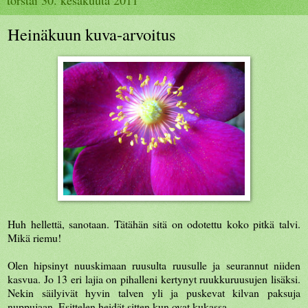
Heinäkuun kuva-arvoitus
Huh hellettä, sanotaan. Tätähän sitä on odotettu koko pitkä talvi.
Mikä riemu!
Olen hipsinyt nuuskimaan ruusulta ruusulle ja seurannut niiden
kasvua. Jo 13 eri lajia on pihalleni kertynyt ruukkuruusujen lisäksi.
Nekin säilyivät hyvin talven yli ja puskevat kilvan paksuja
nuppujaan. Esittelen heidät sitten kun ovat kukassa.